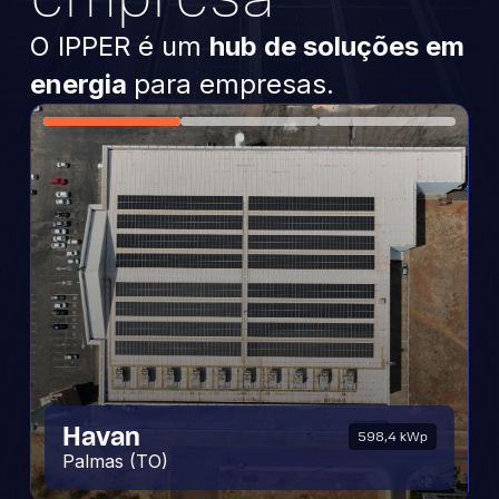
O IPPER é um
hub de soluções em
energia
para empresas.
Tribunal de Contas do
485
Havan
UFV Figueirópolis
Estado de Goiás
598,4 kWp
5,9 MWp
Palmas (TO)
Figuerópolis (TO)
Goiânia (GO)