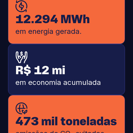
12.294 MWh
em energia gerada.
R$ 12 mi
em economia acumulada
473 mil toneladas